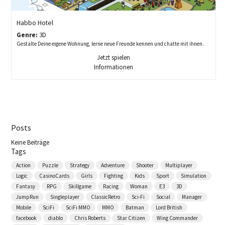
Habbo Hotel
Genre:
3D
Gestalte Deine eigene Wohnung, lerne neue Freunde kennen und chatte mit ihnen.
Jetzt spielen
Informationen
Posts
Keine Beiträge
Tags
Action
Puzzle
Strategy
Adventure
Shooter
Multiplayer
Logic
CasinoCards
Girls
Fighting
Kids
Sport
Simulation
Fantasy
RPG
Skillgame
Racing
Woman
E3
3D
JumpRun
Singleplayer
ClassicRetro
Sci-Fi
Social
Manager
Mobile
SciFi
SciFi MMO
MMO
Batman
Lord British
facebook
diablo
Chris Roberts
Star Citizen
Wing Commander