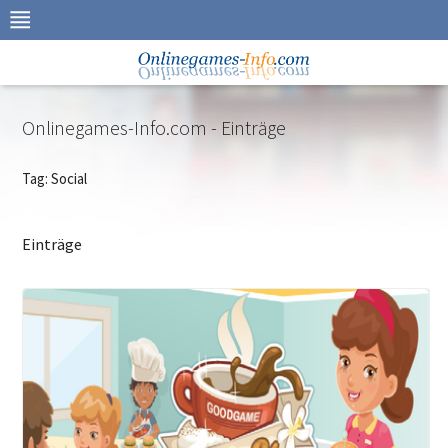
Zur
Navigation
springen
Zum
Inhalt
springen
Onlinegames-Info.com - Einträge
Tag: Social
Einträge