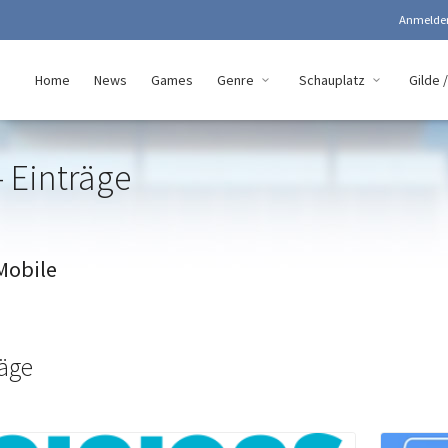
Anmeld
Home
News
Games
Genre
Schauplatz
Gilde /
 Einträge
Mobile
räge