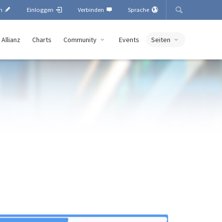
en
Einloggen
Verbinden
Sprache
 Allianz
Charts
Community
Events
Seiten