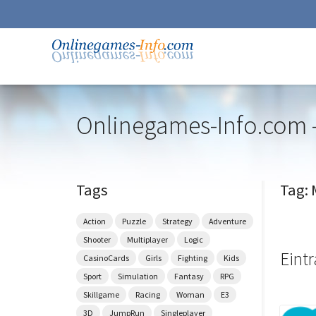
Onlinegames-Info.com -
Zur
Navigation
springen
Zum
Tags
Tag: 
Inhalt
springen
Action
Puzzle
Strategy
Adventure
Shooter
Multiplayer
Logic
Eint
CasinoCards
Girls
Fighting
Kids
Sport
Simulation
Fantasy
RPG
Skillgame
Racing
Woman
E3
3D
JumpRun
Singleplayer