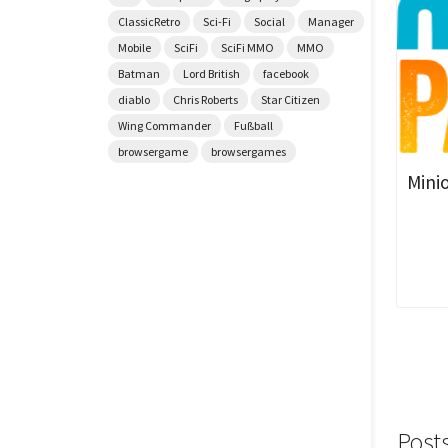
ClassicRetro
Sci-Fi
Social
Manager
Mobile
SciFi
SciFi MMO
MMO
Batman
Lord British
facebook
diablo
Chris Roberts
Star Citizen
Wing Commander
Fußball
browsergame
browsergames
Mini
Post