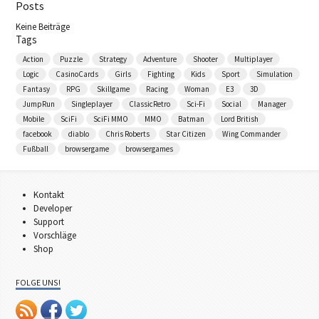
Posts
Keine Beiträge
Tags
Action
Puzzle
Strategy
Adventure
Shooter
Multiplayer
Logic
CasinoCards
Girls
Fighting
Kids
Sport
Simulation
Fantasy
RPG
Skillgame
Racing
Woman
E3
3D
JumpRun
Singleplayer
ClassicRetro
Sci-Fi
Social
Manager
Mobile
SciFi
SciFi MMO
MMO
Batman
Lord British
facebook
diablo
Chris Roberts
Star Citizen
Wing Commander
Fußball
browsergame
browsergames
Kontakt
Developer
Support
Vorschläge
Shop
FOLGE UNS!