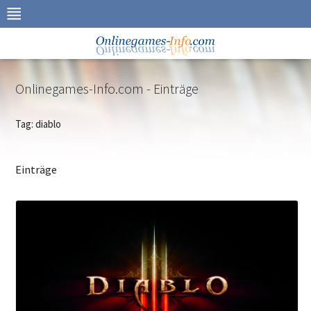
Zur
Navigation
springen
Zum
Inhalt
springen
Onlinegames-Info.com - Einträge
Tag: diablo
Einträge