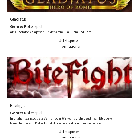
Gladiatus
Genre:
Rollenspiel
Als Gladiator kämpfst du in der Arena um Ruhm und Ehre.
Jetzt spielen
Informationen
Bitefight
Genre:
Rollenspiel
In Bitefight gehst du als Vampir oder Werwolf auf die Jagd nach Blut bzw.
Menschenfleisch. Dabei baust du deine Kreatur immer weiter aus.
Jetzt spielen
Informationen