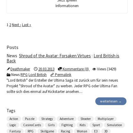
Jetzt spielen
Informationen
1
2
Next ›
Last »
Posts
News
Shroud of the Avatar: Forsaken Virtues
:
Lord British is
Back
Deathmaker
20.03.2013
Kommentare (0)
Views (3429)
News
RPG
Lord British
Permalink
"Lord British" der Ersteller der Ultima Saga ist zurück um für sein neues
Projekt "Shroud of the Avatar" zu werben. Jeder RPG oder Ultima Fan
sollte sich dies einmal auf Kickstarter ansehen....
weiterlesen →
Tags
Action
Puzzle
Strategy
Adventure
Shooter
Multiplayer
Logic
CasinoCards
Girls
Fighting
Kids
Sport
Simulation
Fantasy
RPG
Skillgame
Racing
Woman
E3
3D