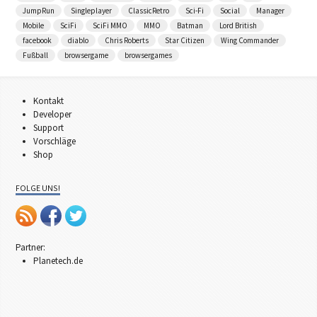
JumpRun
Singleplayer
ClassicRetro
Sci-Fi
Social
Manager
Mobile
SciFi
SciFi MMO
MMO
Batman
Lord British
facebook
diablo
Chris Roberts
Star Citizen
Wing Commander
Fußball
browsergame
browsergames
Kontakt
Developer
Support
Vorschläge
Shop
FOLGE UNS!
Partner:
Planetech.de