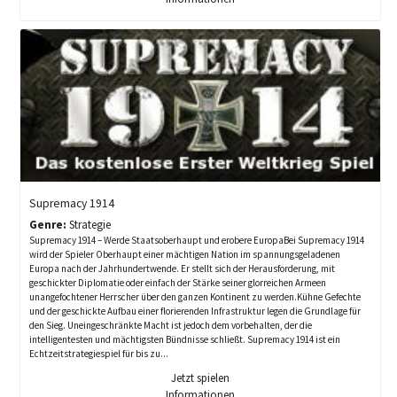
Supremacy 1914
Genre:
Strategie
Supremacy 1914 – Werde Staatsoberhaupt und erobere EuropaBei Supremacy 1914
wird der Spieler Oberhaupt einer mächtigen Nation im spannungsgeladenen
Europa nach der Jahrhundertwende. Er stellt sich der Herausforderung, mit
geschickter Diplomatie oder einfach der Stärke seiner glorreichen Armeen
unangefochtener Herrscher über den ganzen Kontinent zu werden.Kühne Gefechte
und der geschickte Aufbau einer florierenden Infrastruktur legen die Grundlage für
den Sieg. Uneingeschränkte Macht ist jedoch dem vorbehalten, der die
intelligentesten und mächtigsten Bündnisse schließt. Supremacy 1914 ist ein
Echtzeitstrategiespiel für bis zu...
Jetzt spielen
Informationen