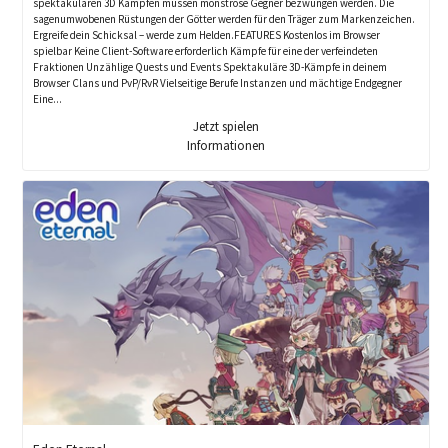
spektakulären 3D Kämpfen müssen monströse Gegner bezwungen werden. Die
sagenumwobenen Rüstungen der Götter werden für den Träger zum Markenzeichen.
Ergreife dein Schicksal – werde zum Helden.FEATURES Kostenlos im Browser
spielbar Keine Client-Software erforderlich Kämpfe für eine der verfeindeten
Fraktionen Unzählige Quests und Events Spektakuläre 3D-Kämpfe in deinem
Browser Clans und PvP/RvR Vielseitige Berufe Instanzen und mächtige Endgegner
Eine...
Jetzt spielen
Informationen