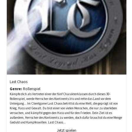
Last Chaos
Genre:
Rollenspiel
Kämpfe dich als Vertreter einer der fünf Charakterklassen durch dieses 3D-
Rollenspiel, werde Herrscher des Kontinents Iris und rette das Land vor dem
Untergang... Im Clientgame Last Chaos betrittst du eine Welt, die geprägt ist von
Krieg, Hass und Gewalt. Du bist einer von vielen Menschen, die nur zu überleben
versuchen, und kämpfst gegen den Hass und für den Frieden. Dein Ziel ist es
außerdem, Herrscher des Kontinents zu werden, doch dafür brauchst du eine Menge
Geduld und Kampfeswillen. Last Chaos...
Jetzt spielen