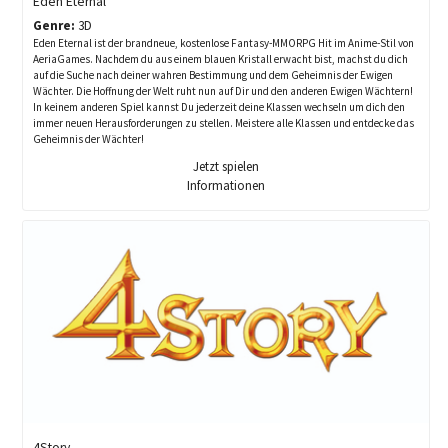
Eden Eternal
Genre:
3D
Eden Eternal ist der brandneue, kostenlose Fantasy-MMORPG Hit im Anime-Stil von
AeriaGames. Nachdem du aus einem blauen Kristall erwacht bist, machst du dich
auf die Suche nach deiner wahren Bestimmung und dem Geheimnis der Ewigen
Wächter. Die Hoffnung der Welt ruht nun auf Dir und den anderen Ewigen Wächtern!
In keinem anderen Spiel kannst Du jederzeit deine Klassen wechseln um dich den
immer neuen Herausforderungen zu stellen. Meistere alle Klassen und entdecke das
Geheimnis der Wächter!
Jetzt spielen
Informationen
4Story