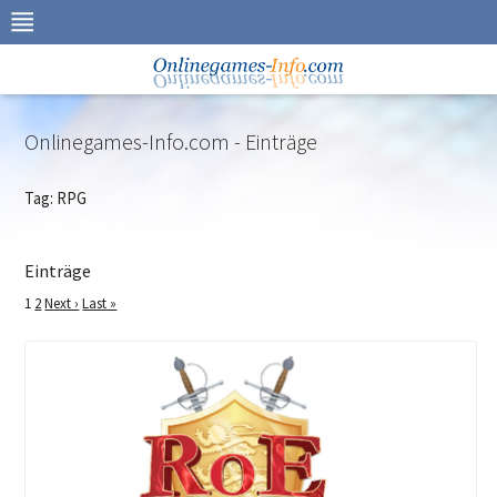
Zur
Navigation
springen
Zum
Inhalt
springen
Onlinegames-Info.com - Einträge
Tag: RPG
Einträge
1
2
Next ›
Last »