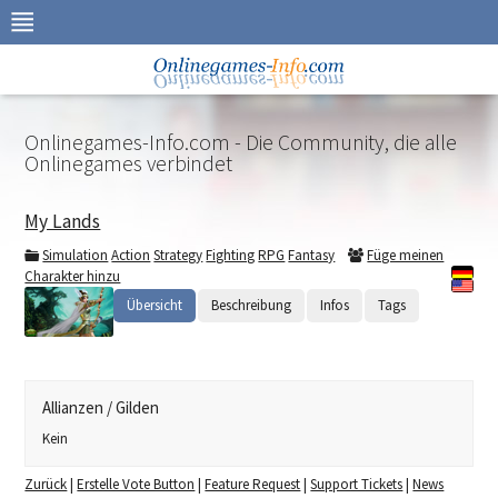
Zur
Navigation
springen
Zum
Inhalt
springen
Onlinegames-Info.com - Die Community, die alle
Onlinegames verbindet
My Lands
Simulation
Action
Strategy
Fighting
RPG
Fantasy
Füge meinen
Charakter hinzu
Übersicht
Beschreibung
Infos
Tags
Allianzen / Gilden
Kein
Zurück
|
Erstelle Vote Button
|
Feature Request
|
Support Tickets
|
News