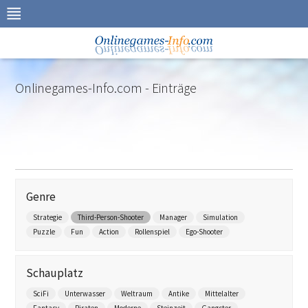
Zur
Navigation
springen
Zum
Inhalt
springen
Onlinegames-Info.com - Einträge
Genre
Strategie
Third-Person-Shooter
Manager
Simulation
Puzzle
Fun
Action
Rollenspiel
Ego-Shooter
Schauplatz
SciFi
Unterwasser
Weltraum
Antike
Mittelalter
Fantasy
Piraten
Moderne
Steinzeit
Gangster