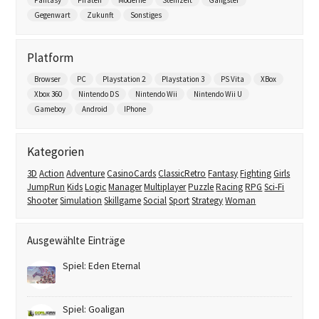
Gegenwart
Zukunft
Sonstiges
Platform
Browser
PC
Playstation 2
Playstation 3
PS Vita
XBox
Xbox 360
Nintendo DS
Nintendo Wii
Nintendo Wii U
Gameboy
Android
IPhone
Kategorien
3D
Action
Adventure
CasinoCards
ClassicRetro
Fantasy
Fighting
Girls
JumpRun
Kids
Logic
Manager
Multiplayer
Puzzle
Racing
RPG
Sci-Fi
Shooter
Simulation
Skillgame
Social
Sport
Strategy
Woman
Ausgewählte Einträge
Spiel: Eden Eternal
Spiel: Goaligan