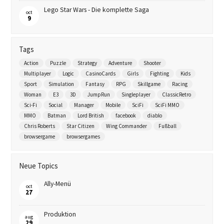
Lego Star Wars - Die komplette Saga
oct
9
Tags
Action
Puzzle
Strategy
Adventure
Shooter
Multiplayer
Logic
CasinoCards
Girls
Fighting
Kids
Sport
Simulation
Fantasy
RPG
Skillgame
Racing
Woman
E3
3D
JumpRun
Singleplayer
ClassicRetro
Sci-Fi
Social
Manager
Mobile
SciFi
SciFi MMO
MMO
Batman
Lord British
facebook
diablo
Chris Roberts
Star Citizen
Wing Commander
Fußball
browsergame
browsergames
Neue Topics
Ally-Menü
oct
27
Produktion
aug
29