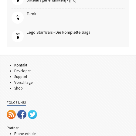
Datenträger enthalten] - [PC]
9
Turok
oct
9
Lego Star Wars - Die komplette Saga
oct
9
Kontakt
Developer
Support
Vorschläge
Shop
FOLGE UNS!
Partner:
Planetech.de