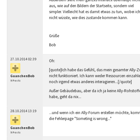
aus, wie auf den Bildern der Startseite, sondern viel
simpler. Vielleicht hat es damit etwas zu tun, wobei ic
nicht wüsste, wie dies zustande kommen kann.
Grüße
Bob
27.10.2014 02:39
Oh:
[quote]Ich habe das Gefühl, das mein gesamter Ally-
nicht funktioniert. Ich kann weder Ressourcen einzahl
GuanchenBob
9 Posts
noch irgend etwas anderes interagieren...[/quote]
Außer Gebäudebau, aber da ich ja keine Ally-Rohstoff
habe, geht da nix...
28.10.2014 13:19
...und wenn ich ein Ally-Forum erstellen möchte, kom
die Fehlerpage "Someting is wrong..."
GuanchenBob
9 Posts