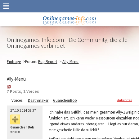
Zur
Navigation
springen
Zum
Inhalt
springen
Onlinegames-Info.com - Die Community, die alle
Onlinegames verbindet
Einträge
->Forum:
Bug Report
->
Ally-Menü
Ally-Menü
7 Posts, 2 Voices
Voices:
Deathmaker
GuanchenBob
Antworten
27.10.2014 02:37
Ich habe das Gefühl, das mein gesamter Ally-Zweig ni
funktioniert. Ich kann weder Ressourcen einzahlen no
irgend etwas anderes interagieren... Liegt es nur daran
GuanchenBob
eine gescheite Hilfe dazu fehlt?
9 Posts
Außerdem sieht mein ganzes Interface überhaupt nich