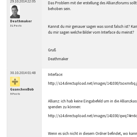
29.10.2014 22:05
Das Problem mit der erstellung des Allianzforums soll
behoben sein.
Deathmaker
Kannst du mir genauer sagen was sonst falsch ist? Ka
31 Posts
du mir sagen welche Bilder vom Interface du meinst?
Gruß
Deathmaker
30.10.2014 01:48
Interface:
http://s14.directupload.net/images/141030/tsoxmrbq.
GuanchenBob
9 Posts
Allianz: ich hab keine Eingabefeld um in die Allianzkas
spenden zu können:
http://s14.directupload.net/images/141030/qwq74m6
Wenn es sich nicht in diesem Ordner befindet, wo kann