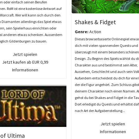
en oder einfach seinen Berufen
n. RoM ist eine kostenlose Antwort auf
 Warcraft. Wer will kann sich durch den
Shakes & Fidget
n Diamanten allerdings das Spiel etwas
ern, sein Spielerhaus einrichten oder
Genre:
Action
l anderen etwas schenken. Ausserdem
Dieses browserbasierte Onlinespiel erwar
öglich Gildenburgen zu bauen.
dich mit vielen spannenden Quests und
überzeugt mit einem besonders schönen
Jetzt spielen
Design. Zu Beginn des Spiels wählst du di
Jetzt kaufen ab EUR 0,99
Charakter aus und bestimmst sein Alter,
Informationen
Aussehen, Geschlecht und auch sein Vol
Außerdem entscheidest du dich für eine 
der die Figur angehört. Zum Schluss gibs
deinem Charakter noch einen Namen. Als
gehst du bei Shakes and Fidget in die Ta
Dort erledigst du Quests und erhältst dafü
nach Art der Aufgabenstellung...
Jetzt spielen
Informationen
 of Ultima