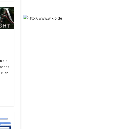
in die
de das
s euch