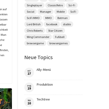
Singleplayer
ClassicRetro
Sci-Fi
er auf
Social
Manager
Mobile
SciFi
unklen
SciFi MMO
MMO
Batman
 Rassen
Lord British
facebook
diablo
ielbar
ichkeit
Chris Roberts
Star Citizen
k. Man
Wing Commander
Fußball
uche
browsergame
browsergames
se
 finden,
inen
Neue Topics
Ally-Menü
oct
27
Produktion
aug
29
Techtree
feb
20