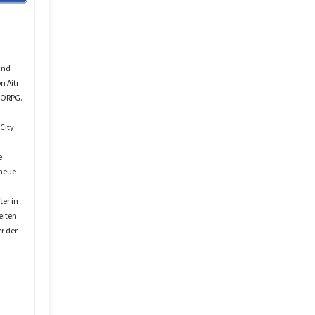
und
n Aitr
MMORPG.
City
e
 neue
ter in
eiten
r der