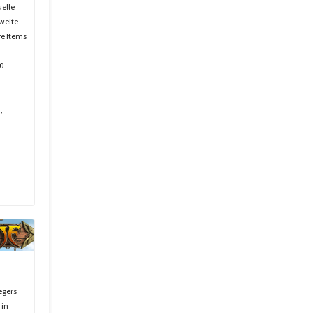
uelle
weite
e Items
0
,
egers
 in