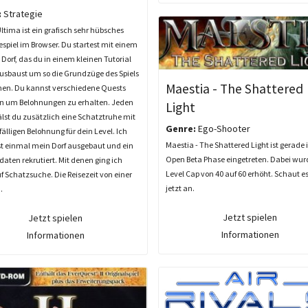
:
Strategie
Ultima ist ein grafisch sehr hübsches
espiel im Browser. Du startest mit einem
Dorf, das du in einem kleinen Tutorial
ausbaust um so die Grundzüge des Spiels
Maestia - The Shattered
rnen. Du kannst verschiedene Quests
en um Belohnungen zu erhalten. Jeden
Light
lst du zusätzlich eine Schatztruhe mit
Genre:
Ego-Shooter
fälligen Belohnung für dein Level. Ich
Maestia - The Shattered Light ist gerade 
st einmal mein Dorf ausgebaut und ein
Open Beta Phase eingetreten. Dabei wur
daten rekrutiert. Mit denen ging ich
Level Cap von 40 auf 60 erhöht. Schaut e
 Schatzsuche. Die Reisezeit von einer
jetzt an.
.
Jetzt spielen
Jetzt spielen
Informationen
Informationen