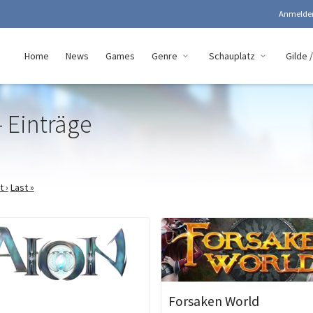
Anmeld
Home
News
Games
Genre
Schauplatz
Gilde /
 Einträge
t ›
Last »
Forsaken World