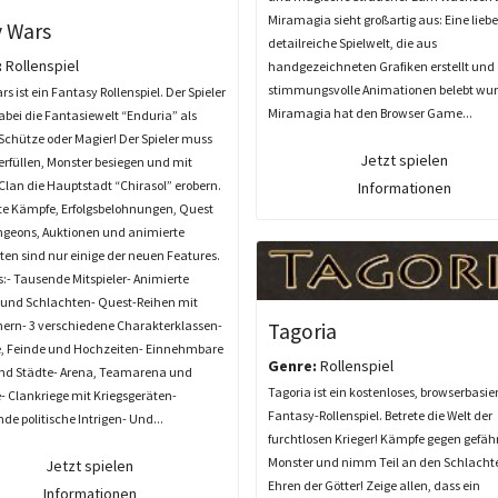
Miramagia sieht großartig aus: Eine liebe
y Wars
detailreiche Spielwelt, die aus
:
Rollenspiel
handgezeichneten Grafiken erstellt und
stimmungsvolle Animationen belebt wur
rs ist ein Fantasy Rollenspiel. Der Spieler
Miramagia hat den Browser Game...
dabei die Fantasiewelt “Enduria” als
 Schütze oder Magier! Der Spieler muss
Jetzt spielen
erfüllen, Monster besiegen und mit
lan die Hauptstadt “Chirasol” erobern.
Informationen
te Kämpfe, Erfolgsbelohnungen, Quest
geons, Auktionen und animierte
en sind nur einige der neuen Features.
:- Tausende Mitspieler- Animierte
und Schlachten- Quest-Reihen mit
ern- 3 verschiedene Charakterklassen-
Tagoria
, Feinde und Hochzeiten- Einnehmbare
Genre:
Rollenspiel
und Städte- Arena, Teamarena und
Tagoria ist ein kostenloses, browserbasie
- Clankriege mit Kriegsgeräten-
Fantasy-Rollenspiel. Betrete die Welt der
e politische Intrigen- Und...
furchtlosen Krieger! Kämpfe gegen gefäh
Monster und nimm Teil an den Schlacht
Jetzt spielen
Ehren der Götter! Zeige allen, dass ein
Informationen