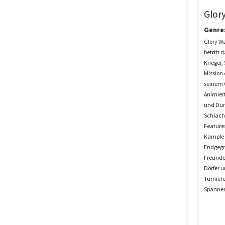
Glor
Genre
Glory Wa
betritt 
Krieger,
Mission 
seinem C
Animier
und Dun
Schlacht
Features
Kämpfe 
Endgegn
Freunde
Dörfer 
Turniere
Spannend