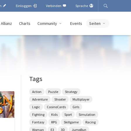
en
Einloggen
Verbinden
Sprache
 Allianz
Charts
Community
Events
Seiten
Tags
Action
Puzzle
Strategy
Adventure
Shooter
Multiplayer
Logic
CasinoCards
Girls
Fighting
Kids
Sport
Simulation
Fantasy
RPG
Skillgame
Racing
Woman
E3
3D
JumpRun