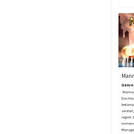
Mann
Genre
Mannago
Das Haup
bekämpf
zerstört
regiert.
immense
Managor