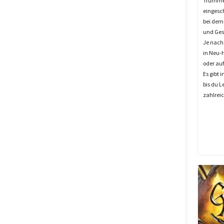
Trümmer
eingesc
bei dem 
und Ges
Je nach
in Neu-H
oder auf
Es gibt 
bis du L
zahlreic