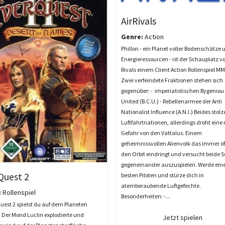
AirRivals
Genre:
Action
Phillon - ein Planet voller Bodenschätze 
Energieressourcen - ist der Schauplatz vo
Rivals einem Client Action Rollenspiel 
Zwei verfeindete Fraktionen stehen sich
gegenüber: - imperialistischen Bygeniou 
United (B.C.U.) - Rebellenarmee der Anti
Nationalist Influence (A.N.I.) Beides stolz
Luftfahrtnationen, allerdings droht eine
Gefahr von den Vattalus. Einem
geheimnissvollen Alienvolk das immer öf
den Orbit eindringt und versucht beide S
gegeneinander auszuspielen. Werde eine
Quest 2
besten Piloten und stürze dich in
atemberaubende Luftgefechte.
:
Rollenspiel
Besonderheiten: -...
uest 2 spielst du auf dem Planeten
 Der Mond Luclin explodierte und
Jetzt spielen