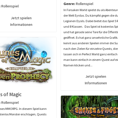
Genre:
Rollenspiel
:
Rollenspiel
In Forsaken World spielst du als Abenteur
der Welt Eyrdas. Du kämpfst gegen die d
Jetzt spielen
Legionen Dysils. Dabei bietet das Spiel 5
Informationen
und 8 Klassen. Das Spiel ist kostenlos Sp
und hat gerade seine Tore für die Öffentl
geöffnet. Es hat ganz ansehnliche Grafi
kennt aus anderen Spielen immer die S
nach den Zielen für einzelne Quests, die
lassen sich in Perfect World ganz einfach
man kann einfach in einem Quest auf e
Namen klicken und...
Jetzt spielen
Informationen
s of Magic
:
Rollenspiel
oses MMORPG. In diesem Spiel kann
tenlos Monster erschlagen, Quests