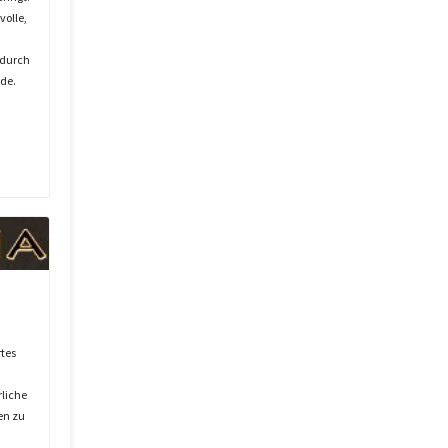
volle,
 durch
de.
rtes
rliche
en zu