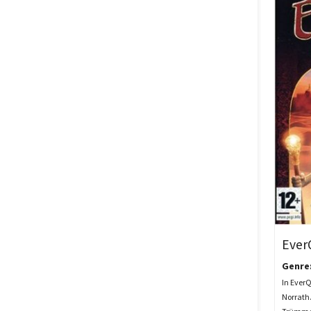
Ever
Genre
In EverQ
Norrath.