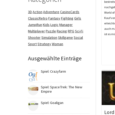
bestreit
nachgehe
3D
Action
Adventure
CasinoCards
World of
Kauf vo
ClassicRetro
Fantasy
Fighting
Girls
erleicht
JumpRun
Kids
Logic
Manager
auch ma
Multiplayer
Puzzle
Racing
RPG
Sci-Fi
ist es m
Shooter
Simulation
Skillgame
Social
Sport
Strategy
Woman
Ausgewählte Einträge
Spiel: Crazyfarm
Spiel: SpaceTrek: The New
Empire
Spiel: Goaligan
Lord