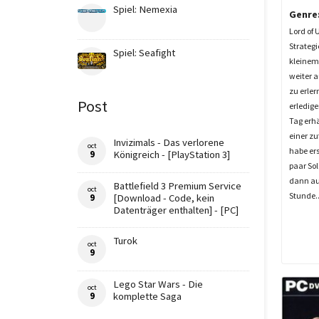
Spiel: Nemexia
Genre
Lord of 
Strategi
Spiel: Seafight
kleinem 
weiter 
zu erle
Post
erledig
Tag erhä
einer zu
Invizimals - Das verlorene
oct
habe er
9
Königreich - [PlayStation 3]
paar Sol
dann auf
Battlefield 3 Premium Service
oct
Stunde..
9
[Download - Code, kein
Datenträger enthalten] - [PC]
Turok
oct
9
Lego Star Wars - Die
oct
9
komplette Saga