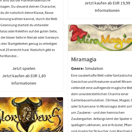
 sind auf der Planetenoberfläche
Jetzt kaufen ab EUR 19,99
hlagen. Du steuerst deinen Character,
Informationen
du dir natürlich deine Klasse, Rasse
innung wählen kannst, durch die Welt.
 Gesinnung startest du entweder
alas oder Kelethin auf der guten Seite,
 der bösen Seite in Neriak oder Gorowyn.
in den Startgebieten genug zu erledigen
evel 20 erreicht hast. Natürlich gibt es
he Monster...
Miramagia
Jetzt spielen
Genre:
Simulation
Jetzt kaufen ab EUR 1,80
Eine zauberhafte Welt voller fantastische
Gewächse und Kreaturen wartet! Miram
Informationen
verbindet eine aufregende magische Wel
dem unwiderstehlichen Charme einer
Gartenbausimulation. Ob Hexe, Magier, 
oder Schamane: In Miramagia dreht sich
um Zauberei – und den heimischen
Zaubergarten. Anfangs lernt der Spieler i
spaßigen Lektionen, wie er Kräuter, Pfla
und magische Sträucher zum Wachsen b