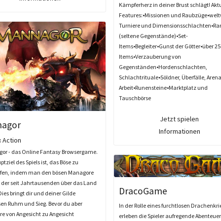
Kämpferherz in deiner Brust schlägt! Akt
Features:•Missionen und Raubzüge•welt
Turniere und Dimensionsschlachten•Rar
(seltene Gegenstände)•Set-
Items•Begleiter•Gunst der Götter•über 25
Items•Verzauberung von
Gegenständen•Hordenschlachten,
Schlachtrituale•Söldner, Überfälle, Arena
Arbeit•Runensteine•Marktplatz und
Tauschbörse
Jetzt spielen
agor
Informationen
:
Action
r - das Online Fantasy Browsergame.
tziel des Spiels ist, das Böse zu
en, indem man den bösen Managore
, der seit Jahrtausenden über das Land
DracoGame
 Dies bringt dir und deiner Gilde
n Ruhm und Sieg. Bevor du aber
In der Rolle eines furchtlosen Drachenkri
e von Angesicht zu Angesicht
erleben die Spieler aufregende Abenteuer