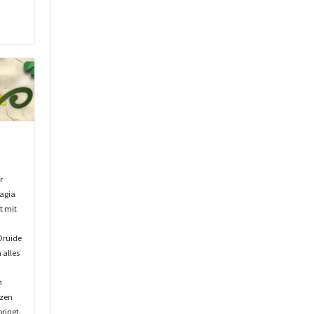
r
agia
t mit
Druide
 alles
n
nzen
ringt.