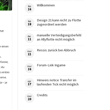
Willkommen
feb
16
Design 21 kann nicht zu Flotte
feb
18
zugeordnet werden
tet
manuelle Verteidigungsbefehl
dec
11
an Allyflotte nicht möglich
r einen
Ressis zurück bei Abbruch
mar
21
k.
Klasse,
Forum-Link Ingame
mar
t du
16
 erstes
verne.
Hinweis notice Transfer im
apr
r – je
17
laufenden Tick nicht möglich
Credits
mar
20