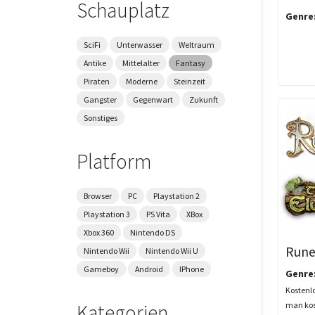
Schauplatz
Genre
SciFi
Unterwasser
Weltraum
Antike
Mittelalter
Fantasy
Piraten
Moderne
Steinzeit
Gangster
Gegenwart
Zukunft
Sonstiges
Platform
Browser
PC
Playstation 2
Playstation 3
PS Vita
XBox
Xbox 360
Nintendo DS
Rune
Nintendo Wii
Nintendo Wii U
Gameboy
Android
IPhone
Genre
Kostenl
man kos
Kategorien