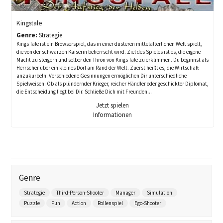
Kingstale
Genre:
Strategie
Kings Tale ist ein Browserspiel, das in einer düsteren mittelalterlichen Welt spielt,
die von der schwarzen Kaiserin beherrscht wird. Ziel des Spieles ist es, die eigene
Macht zu steigern und selber den Thron von Kings Tale zu erklimmen. Du beginnst als
Herrscher über ein kleines Dorf am Rand der Welt. Zuerst heißt es, die Wirtschaft
anzukurbeln. Verschiedene Gesinnungen ermöglichen Dir unterschiedliche
Spielweisen: Ob als plündernder Krieger, reicher Händler oder geschickter Diplomat,
die Entscheidung liegt bei Dir. Schließe Dich mit Freunden...
Jetzt spielen
Informationen
Genre
Strategie
Third-Person-Shooter
Manager
Simulation
Puzzle
Fun
Action
Rollenspiel
Ego-Shooter