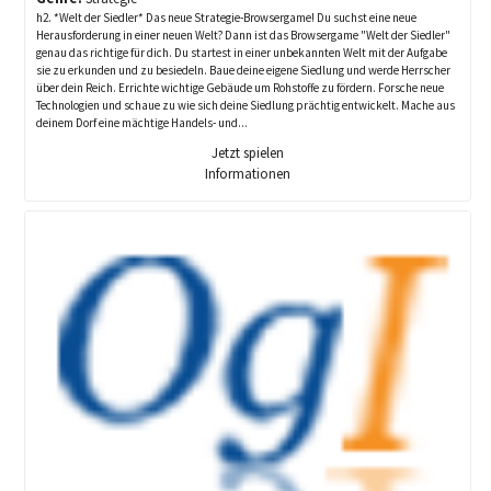
h2. *Welt der Siedler* Das neue Strategie-Browsergame! Du suchst eine neue
Herausforderung in einer neuen Welt? Dann ist das Browsergame "Welt der Siedler"
genau das richtige für dich. Du startest in einer unbekannten Welt mit der Aufgabe
sie zu erkunden und zu besiedeln. Baue deine eigene Siedlung und werde Herrscher
über dein Reich. Errichte wichtige Gebäude um Rohstoffe zu fördern. Forsche neue
Technologien und schaue zu wie sich deine Siedlung prächtig entwickelt. Mache aus
deinem Dorf eine mächtige Handels- und...
Jetzt spielen
Informationen