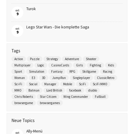
Turok
oct
9
Lego Star Wars - Die komplette Saga
oct
9
Tags
Action
Puzzle
Strategy
Adventure
Shooter
Multiplayer
Logic
CasinoCards
Girls
Fighting
Kids
Sport
Simulation
Fantasy
RPG
Skillgame
Racing
Woman
E3
3D
JumpRun
Singleplayer
ClassicRetro
Sci-Fi
Social
Manager
Mobile
SciFi
SciFi MMO
MMO
Batman
Lord British
facebook
diablo
Chris Roberts
Star Citizen
Wing Commander
Fußball
browsergame
browsergames
Neue Topics
Ally-Menü
oct