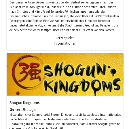
Der römische Kaiser Augustus weinte über den Verlust seiner Legionen nach der
Schlacht im Teutoburger Wald. Tauche ein in das Europa des ersten Jahrhunderts
nach Christus und kämpfe auf Seiten des Römischen Imperiums oder der
Germanischen Stämme. Errichte Siedlungen, stelle ein Heer auf und Verteidige dein
Reich gegen seine Feinde. Eine Vielzahl unterschiedlicher Einheiten bietet dir
ungeahnte taktische Möglichkeiten. Gehe Bündnisse mit Freund und Feind ein, um
deine Machtposition zu festigen. Doch es droht nicht nur Gefahr von den Römern...
Jetzt spielen
Informationen
Shogun Kingdoms
Genre:
Strategie
Mittelalterliches Samuraispiel Shogun Kingdoms ist ein kostenloses, internationales
und echtes Multiplayerspiel. In diesem kostenlosen Spiel kannst du deinen
Charakter ganz individuell entwickeln. Handwerker, Samurai oder Shogun, gestalte
das gesellschaftliche Leben im Spiel mit!