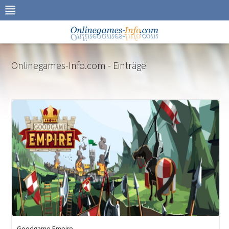
Zur
Navigation
springen
Zum
Inhalt
springen
Onlinegames-Info.com - Einträge
Goodgame Empire