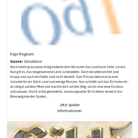
Kapi Regnum
Genre:
Simulation
Nach einem grausamen Krieg eroberte dein Herrscher das Land eurer Väter zurück.
Nun gilt es, das neugewonnene Land zu besiedeln. Doch die Lebensmittel sind
knapp und auch die Felder sind nicht bestellt. Vom Prinzen bekamst du eine
Urkunde für ein Stück Land und wenige Münzen. Nun schließt sich das Tor hinter dir -
du steigst auf dein Pferd und machst dich auf den Weg, um dir eine neue Existenz
aufzubauen. Durch schön gerenderte, stimmungsvolle 3D-Grafiken versetzt das
Browsergame den Spieler...
Jetzt spielen
Informationen