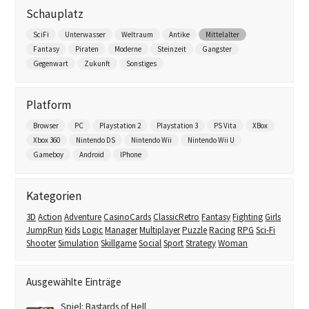
Schauplatz
SciFi
Unterwasser
Weltraum
Antike
Mittelalter
Fantasy
Piraten
Moderne
Steinzeit
Gangster
Gegenwart
Zukunft
Sonstiges
Platform
Browser
PC
Playstation 2
Playstation 3
PS Vita
XBox
Xbox 360
Nintendo DS
Nintendo Wii
Nintendo Wii U
Gameboy
Android
IPhone
Kategorien
3D
Action
Adventure
CasinoCards
ClassicRetro
Fantasy
Fighting
Girls
JumpRun
Kids
Logic
Manager
Multiplayer
Puzzle
Racing
RPG
Sci-Fi
Shooter
Simulation
Skillgame
Social
Sport
Strategy
Woman
Ausgewählte Einträge
Spiel: Bastards of Hell