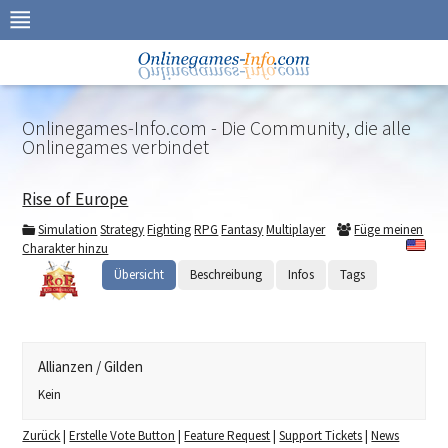
Zur
Navigation
springen
Zum
Inhalt
springen
Onlinegames-Info.com - Die Community, die alle
Onlinegames verbindet
Rise of Europe
Simulation
Strategy
Fighting
RPG
Fantasy
Multiplayer
Füge meinen
Charakter hinzu
Übersicht
Beschreibung
Infos
Tags
Allianzen / Gilden
Kein
Zurück
|
Erstelle Vote Button
|
Feature Request
|
Support Tickets
|
News