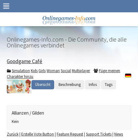
Zur
Navigation
springen
Zum
Inhalt
springen
Onlinegames-Info.com - Die Community, die alle
Onlinegames verbindet
Goodgame Café
Simulation
Kids
Girls
Woman
Social
Multiplayer
Füge meinen
Charakter hinzu
Übersicht
Beschreibung
Infos
Tags
Allianzen / Gilden
Kein
Zurück
|
Erstelle Vote Button
|
Feature Request
|
Support Tickets
|
News