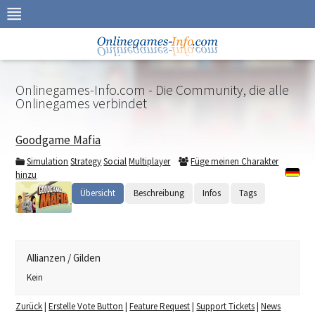
Zur
Navigation
springen
Zum
Inhalt
springen
Onlinegames-Info.com - Die Community, die alle
Onlinegames verbindet
Goodgame Mafia
Simulation
Strategy
Social
Multiplayer
Füge meinen Charakter
hinzu
Übersicht
Beschreibung
Infos
Tags
Allianzen / Gilden
Kein
Zurück
|
Erstelle Vote Button
|
Feature Request
|
Support Tickets
|
News