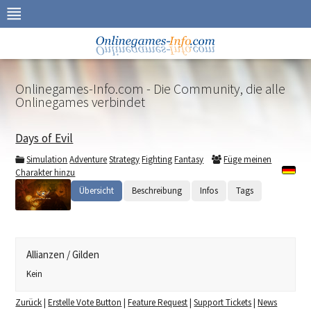
Zur
Navigation
springen
Zum
Inhalt
springen
Onlinegames-Info.com - Die Community, die alle
Onlinegames verbindet
Days of Evil
Simulation
Adventure
Strategy
Fighting
Fantasy
Füge meinen
Charakter hinzu
Übersicht
Beschreibung
Infos
Tags
Allianzen / Gilden
Kein
Zurück
|
Erstelle Vote Button
|
Feature Request
|
Support Tickets
|
News