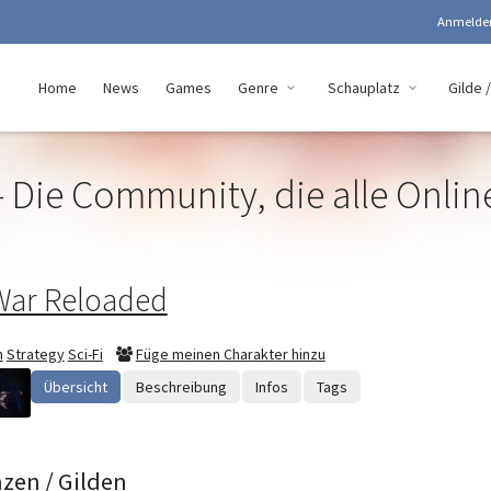
Anmeld
Home
News
Games
Genre
Schauplatz
Gilde /
 Die Community, die alle Onli
War Reloaded
n
Strategy
Sci-Fi
Füge meinen Charakter hinzu
Übersicht
Beschreibung
Infos
Tags
nzen / Gilden