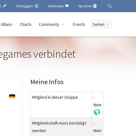
en
Einloggen
Verbinden
Sprache
 Allianz
Charts
Community
Events
Seiten
negames verbindet
Meine Infos
Mitglied in dieser Gruppe
:
Nein
Mitgliedschaft muss bestätigt
:
werden
Nein