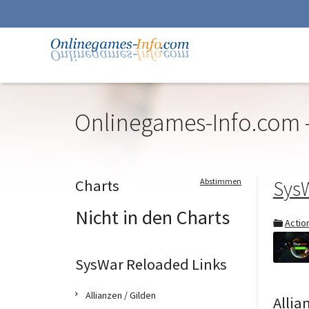
Onlinegames-Info.com -
Zur
Navigation
springen
Zum
Charts
Abstimmen
Sys
Inhalt
springen
Nicht in den Charts
Actio
SysWar Reloaded Links
Allianzen / Gilden
Allia