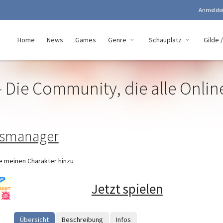
Anmeld
Home
News
Games
Genre
Schauplatz
Gilde /
 Die Community, die alle Onli
esmanager
e meinen Charakter hinzu
Jetzt spielen
Übersicht
Beschreibung
Infos