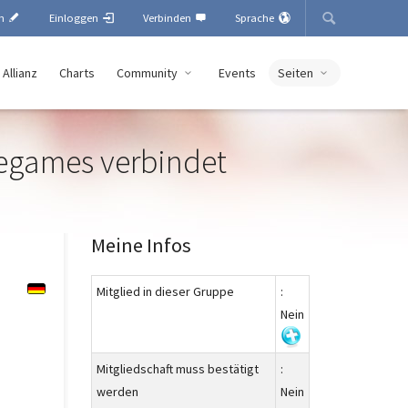
en
Einloggen
Verbinden
Sprache
 Allianz
Charts
Community
Events
Seiten
negames verbindet
Meine Infos
Mitglied in dieser Gruppe
:
Nein
Mitgliedschaft muss bestätigt
:
werden
Nein