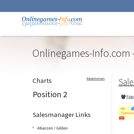
Onlinegames-Info.com -
Zur
Navigation
springen
Zum
Charts
Abstimmen
Sal
Inhalt
springen
Position 2
Füg
Salesmanager Links
Allianzen / Gilden