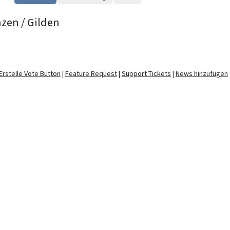
nzen / Gilden
Erstelle Vote Button
|
Feature Request
|
Support Tickets
|
News hinzufügen