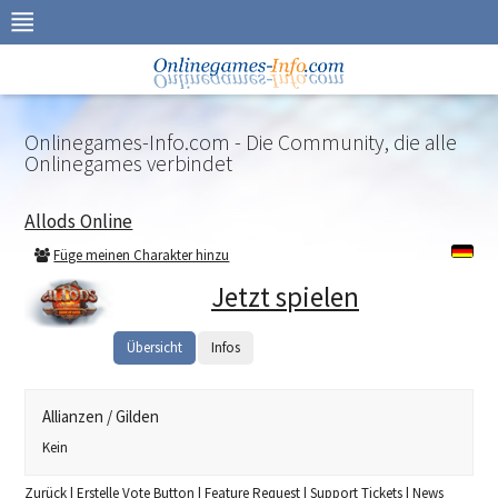
Zur
Navigation
springen
Zum
Inhalt
springen
Onlinegames-Info.com - Die Community, die alle
Onlinegames verbindet
Allods Online
Füge meinen Charakter hinzu
Jetzt spielen
Übersicht
Infos
Allianzen / Gilden
Kein
Zurück
|
Erstelle Vote Button
|
Feature Request
|
Support Tickets
|
News