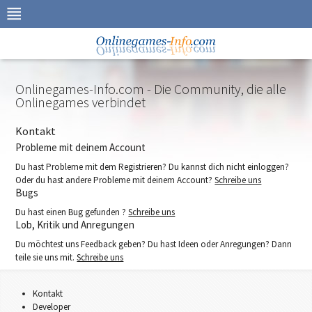
Zur
Navigation
springen
Zum
Inhalt
springen
Onlinegames-Info.com - Die Community, die alle
Onlinegames verbindet
Kontakt
Probleme mit deinem Account
Du hast Probleme mit dem Registrieren? Du kannst dich nicht einloggen?
Oder du hast andere Probleme mit deinem Account?
Schreibe uns
Bugs
Du hast einen Bug gefunden ?
Schreibe uns
Lob, Kritik und Anregungen
Du möchtest uns Feedback geben? Du hast Ideen oder Anregungen? Dann
teile sie uns mit.
Schreibe uns
Kontakt
Developer